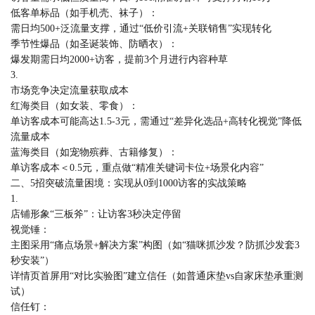
低客单标品（如手机壳、袜子）：
需日均500+泛流量支撑，通过“低价引流+关联销售”实现转化
季节性爆品（如圣诞装饰、防晒衣）：
爆发期需日均2000+访客，提前3个月进行内容种草
3.
市场竞争决定流量获取成本
红海类目（如女装、零食）：
单访客成本可能高达1.5-3元，需通过“差异化选品+高转化视觉”降低
流量成本
蓝海类目（如宠物殡葬、古籍修复）：
单访客成本＜0.5元，重点做“精准关键词卡位+场景化内容”
二、5招突破流量困境：实现从0到1000访客的实战策略
1.
店铺形象“三板斧”：让访客3秒决定停留
视觉锤：
主图采用“痛点场景+解决方案”构图（如“猫咪抓沙发？防抓沙发套3
秒安装”）
详情页首屏用“对比实验图”建立信任（如普通床垫vs自家床垫承重测
试）
信任钉：