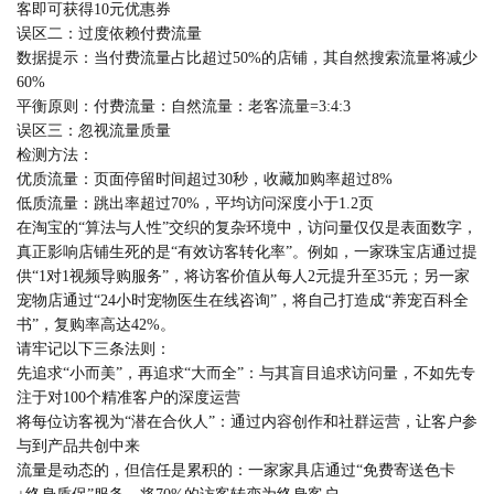
客即可获得10元优惠券
误区二：过度依赖付费流量
数据提示：当付费流量占比超过50%的店铺，其自然搜索流量将减少
60%
平衡原则：付费流量：自然流量：老客流量=3:4:3
误区三：忽视流量质量
检测方法：
优质流量：页面停留时间超过30秒，收藏加购率超过8%
低质流量：跳出率超过70%，平均访问深度小于1.2页
在淘宝的“算法与人性”交织的复杂环境中，访问量仅仅是表面数字，
真正影响店铺生死的是“有效访客转化率”。例如，一家珠宝店通过提
供“1对1视频导购服务”，将访客价值从每人2元提升至35元；另一家
宠物店通过“24小时宠物医生在线咨询”，将自己打造成“养宠百科全
书”，复购率高达42%。
请牢记以下三条法则：
先追求“小而美”，再追求“大而全”：与其盲目追求访问量，不如先专
注于对100个精准客户的深度运营
将每位访客视为“潜在合伙人”：通过内容创作和社群运营，让客户参
与到产品共创中来
流量是动态的，但信任是累积的：一家家具店通过“免费寄送色卡