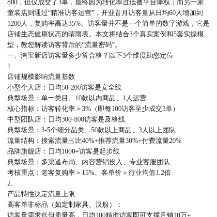
800，但仅成交了3单，最终因为转化率过低被平台降权；而另一家
童装店则通过“精准访客运营”，开业首月访客量从日均60人增加到
1200人，复购率高达35%。访客量并不是一个简单的数字游戏，它是
店铺生态健康状态的晴雨表。本文将结合3个真实案例和5套实操模
型，教您解读访客背后的“流量密码”。
一、淘宝新店访客量多少算合格？以下3个维度助您定位
1.
店铺规模影响流量基数
小型个人店：日均50-200访客是安全线
典型场景：单一类目、10款以内商品、1人运营
核心指标：访客转化率＞3%（即每100访客至少成交3单）
中型团队店：日均300-800访客是及格线
典型场景：3-5个细分品类、50款以上商品、3人以上团队
流量结构：搜索流量占比40%+推荐流量30%+付费流量20%
品牌旗舰店：日均1000+访客是起步线
典型场景：多渠道布局、内容营销投入、专业客服团队
考核重点：老客复购率＞15%、客单价＞行业均值1.2倍
2.
产品特性决定流量上限
高客单非标品（如定制家具、汉服）：
访客量需求低但质量高，日均100精准访客即可支撑月销10万+