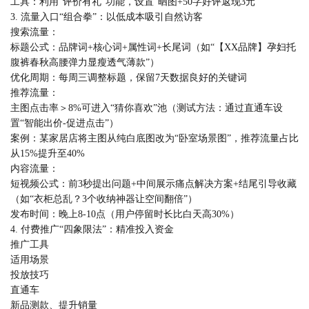
工具：利用“评价有礼”功能，设置“晒图+50字好评返现3元”
3. 流量入口“组合拳”：以低成本吸引自然访客
搜索流量：
标题公式：品牌词+核心词+属性词+长尾词（如“【XX品牌】孕妇托
腹裤春秋高腰弹力显瘦透气薄款”）
优化周期：每周三调整标题，保留7天数据良好的关键词
推荐流量：
主图点击率＞8%可进入“猜你喜欢”池（测试方法：通过直通车设
置“智能出价-促进点击”）
案例：某家居店将主图从纯白底图改为“卧室场景图”，推荐流量占比
从15%提升至40%
内容流量：
短视频公式：前3秒提出问题+中间展示痛点解决方案+结尾引导收藏
（如“衣柜总乱？3个收纳神器让空间翻倍”）
发布时间：晚上8-10点（用户停留时长比白天高30%）
4. 付费推广“四象限法”：精准投入资金
推广工具
适用场景
投放技巧
直通车
新品测款、提升销量