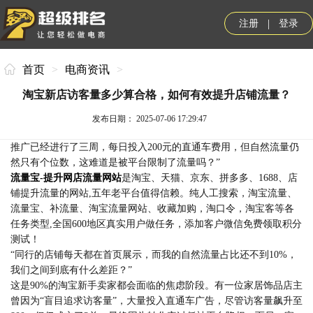
|
注册
登录
首页
>
电商资讯
>
淘宝新店访客量多少算合格，如何有效提升店铺流量？
发布日期： 2025-07-06 17:29:47
推广已经进行了三周，每日投入200元的直通车费用，但自然流量仍
然只有个位数，这难道是被平台限制了流量吗？”
流量宝-提升网店流量网站
是淘宝、天猫、京东、拼多多、1688、店
铺提升流量的网站,五年老平台值得信赖。纯人工搜索，淘宝流量、
流量宝、补流量、淘宝流量网站、收藏加购，淘口令，淘宝客等各
任务类型,全国600地区真实用户做任务，添加客户微信免费领取积分
测试！
“同行的店铺每天都在首页展示，而我的自然流量占比还不到10%，
我们之间到底有什么差距？”
这是90%的淘宝新手卖家都会面临的焦虑阶段。有一位家居饰品店主
曾因为“盲目追求访客量”，大量投入直通车广告，尽管访客量飙升至