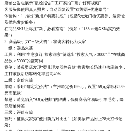
店铺公告栏展示“质检报告”“工厂实拍”“用户好评视频”
客服头像使用真人照片，自动回复设置“欢迎语+优惠暗号”
体验钩：1. 推出“新用户特惠礼包”（包括5元无门槛优惠券、运费险
及优先发货服务）
在商品SKU上标注“新手必看指南”（例如：“155cm选XS码实拍效
果”）
2. 商品吸引力“三级火箭”：将访客转化为买家
一级：选品火箭
工具：利用“生意参谋-搜索洞察”筛选出“搜索人气＞3000”且“在线商
品数＜5000”的蓝海词
案例：某母婴店发现“婴儿理发器静音款”搜索增长迅速但供应较少，
主打该款后访客转化率提高40%
二级：定价火箭
策略：采用“锚定定价法”（主推款定价199元，设置159元爆款和259
元高配款）
禁忌：避免陷入“9.9元包邮”的陷阱，低价商品容易吸引羊毛党，降
低店铺标签
三级：评价火箭
技巧：征集买家秀“使用前后对比图”（如美妆产品附上28天打卡记
录）