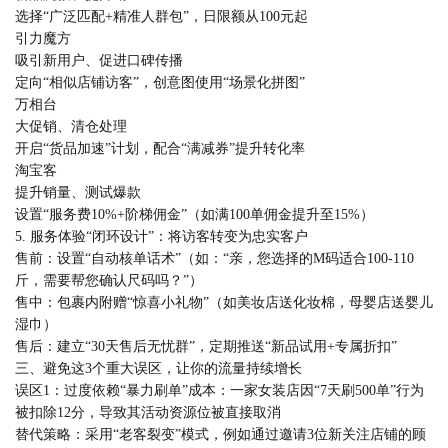
选择“广泛匹配+精准人群包”，日限额从100元起
引力魔方
吸引新用户、促进口碑传播
定向“相似店铺访客”，创意图使用“场景化拼图”
万相台
大促销、清仓处理
开启“货品加速”计划，配合“满减券”提升转化率
淘宝客
提升销量、测试爆款
设置“服务费10%+阶梯佣金”（如满100单佣金提升至15%）
5. 服务体验“闭环设计”：将访客转变为忠实客户
售前：设置“自动核单话术”（如：“亲，您选择的M码适合100-110
斤，需要帮您确认尺码吗？”）
售中：包裹内附赠“惊喜小礼物”（如美妆店送化妆棉，母婴店送婴儿
湿巾）
售后：建立“30天售后无忧群”，定期推送“新品试用+专属折扣”
三、避免这3个重大误区，让你的流量持续增长
误区1：过度依赖“暴力刷单”成本：一家女装店因“7天刷500单”行为
被扣除12分，导致其活动资源位被直接取消
替代策略：采用“老客裂变”模式，例如通过邀请3位新关注店铺的顾