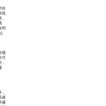
的合
等批
限、
成
存同
划。
家规
许可
时，
规
务，
迅速
卓越