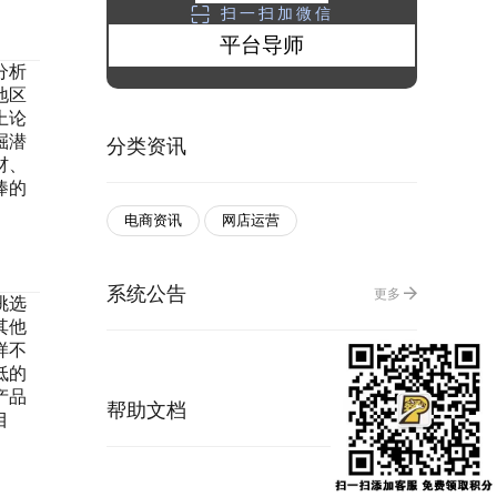
扫一扫加微信
平台导师
分析
地区
上论
掘潜
分类资讯
材、
捧的
电商资讯
网店运营
系统公告
更多
挑选
其他
样不
低的
产品
帮助文档
更多
目