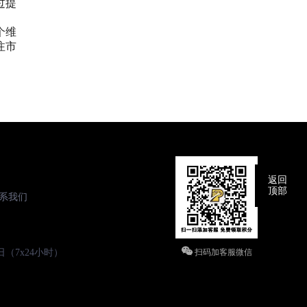
过提
个维
注市
返回
顶部
系我们
（7x24小时）
扫码加客服微信