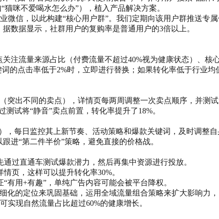
如“猫咪不爱喝水怎么办”），植入产品解决方案。
业微信，以此构建“核心用户群”。我们定期向该用户群推送专属
。据数据显示，社群用户的复购率是普通用户的3倍以上。
点关注流量来源占比（付费流量不超过40%视为健康状态）、核
键词的点击率低于2%时，立即进行替换；如果转化率低于行业均
（突出不同的卖点），详情页每两周调整一次卖点顺序，并测试
过测试将“静音”卖点前置，转化率提升了18%。
店铺），每日监控其上新节奏、活动策略和爆款关键词，及时调整自
以跟进“第二件半价”策略，避免直接的价格战。
应先通过直通车测试爆款潜力，然后再集中资源进行投放。
详情页，这样可以提升转化率30%。
证“有用+有趣”，单纯广告内容可能会被平台降权。
过精细化的定位来巩固基础，运用全域流量组合策略来扩大影响力
可实现自然流量占比超过60%的健康增长。