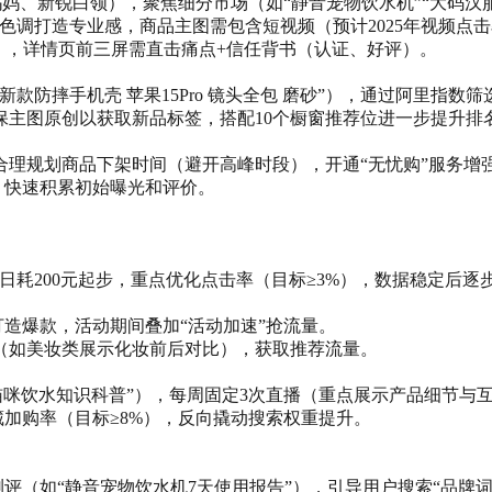
妈、新锐白领），聚焦细分市场（如“静音宠物饮水机”“大码汉
色调打造专业感，商品主图需包含短视频（预计2025年视频点
0”），详情页前三屏需直击痛点+信任背书（认证、好评）。
款防摔手机壳 苹果15Pro 镜头全包 磨砂”），通过阿里指数筛
确保主图原创以获取新品标签，搭配10个橱窗推荐位进一步提升排
理规划商品下架时间（避开高峰时段），开通“无忧购”服务增
动，快速积累初始曝光和评价。
日耗200元起步，重点优化点击率（目标≥3%），数据稳定后逐
打造爆款，活动期间叠加“活动加速”抢流量。
（如美妆类展示化妆前后对比），获取推荐流量。
猫咪饮水知识科普”），每周固定3次直播（重点展示产品细节与
藏加购率（目标≥8%），反向撬动搜索权重提升。
实测评（如“静音宠物饮水机7天使用报告”），引导用户搜索“品牌词