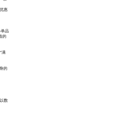
优惠
心单品
值的
“满
身的
，以数