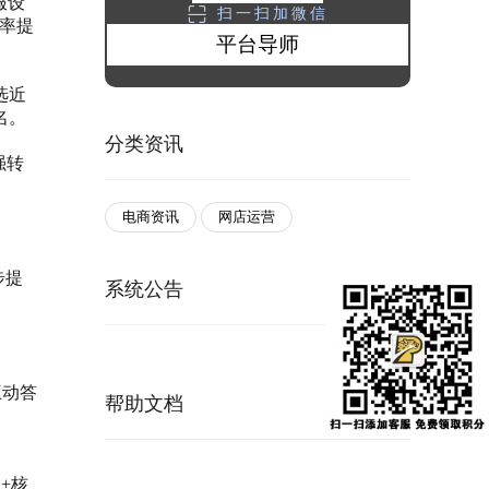
服设
扫一扫加微信
击率提
平台导师
选近
名。
分类资讯
强转
电商资讯
网店运营
步提
系统公告
更多
互动答
帮助文档
更多
+核