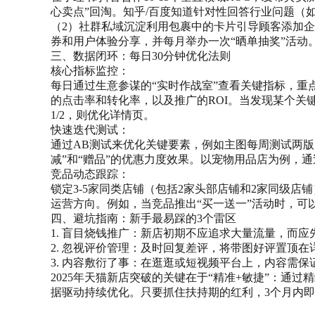
心卖点”回淘。知乎/百度知道针对性回答行业问题（
（2）社群私域沉淀利用包裹中的卡片引导顾客添加企
券和用户体验分享，并每月举办一次“晒单抽奖”活动
三、数据闭环：每日30分钟优化法则
核心指标监控：
每日通过生意参谋的“实时作战室”查看关键指标，重
的点击率和转化率，以及推广的ROI。当发现某个关
1/2，则优化详情页。
快速迭代测试：
通过AB测试来优化关键要素，例如主图每周测试两版
减”和“赠品”的优惠力度效果。以宠物用品店为例，通
竞品动态跟踪：
锁定3-5家同类店铺（包括2家头部店铺和2家同级
运营方向。例如，当竞品推出“买一送一”活动时，可
四、避坑指南：新手最易踩的3个雷区
1. 盲目烧钱推广：新店初期不应追求大量流量，而
2. 忽视评价管理：及时回复差评，将带图好评置顶在
3. 内容敷衍了事：在逛逛或短视频平台上，内容需保
2025年天猫新店突破的关键在于“精准+敏捷”：通
据驱动持续优化。只要抓住扶持期的红利，3个月内即