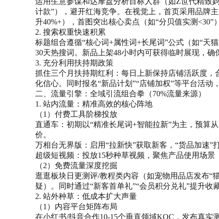
运用生意参谋和达摩盘分析目标人群（如Z世代精致妈
计款”），避开红海竞争。在视觉上，首页采用品牌主
升40%+），首图突出核心卖点（如“分贝值实测<3
2. 搜索权重快速积累
标题组合遵循“核心词+属性词+长尾词”公式（如“天猫新
30天热搜词。新品上架48小时内可获得临时展现，
3. 充分利用扶持期政策
抓住三个月扶持期红利：每日上新保持店铺活跃度，合
化信心。同时报名“新品计划”“店铺加权”等平台活
二、流量引擎：全域引流组合拳（70%流量来源）
1. 站内流量：精准高效的核心阵地
（1）付费工具阶梯投放
直通车：初期以“精准长尾词+智能拉新”为主，预算从
价。
万相台无界版：启用“拉新快”获取新客，“货品加速”
超级短视频：投放15秒种草视频，聚焦产品使用场景
（2）免费流量深度挖掘
逛逛板块日更测评/教程类内容（如宠物用品店发布“
疑）。同时通过“新客首单礼”“会员积分兑礼”提升收
2. 站外种草：低成本扩大声量
（1）内容平台矩阵布局
在小红书/抖音合作10-15个垂直领域KOC，发布真