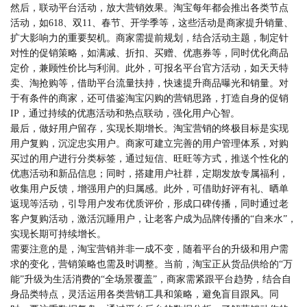
然后，联动平台活动，放大营销效果。淘宝每年都会推出各类节点
活动，如618、双11、春节、开学季等，这些活动是商家提升销量、
扩大影响力的重要契机。商家需提前规划，结合活动主题，制定针
对性的促销策略，如满减、折扣、买赠、优惠券等，同时优化商品
定价，兼顾性价比与利润。此外，可报名平台官方活动，如天天特
卖、淘抢购等，借助平台流量扶持，快速提升商品曝光和销量。对
于有条件的商家，还可借鉴淘宝闪购的营销思路，打造自身的促销
IP，通过持续的优惠活动和热点联动，强化用户心智。
最后，做好用户留存，实现长期增长。淘宝营销的终极目标是实现
用户复购，沉淀忠实用户。商家可建立完善的用户管理体系，对购
买过的用户进行分类标签，通过短信、旺旺等方式，推送个性化的
优惠活动和新品信息；同时，搭建用户社群，定期发放专属福利，
收集用户反馈，增强用户的归属感。此外，可借助好评有礼、晒单
返现等活动，引导用户发布优质评价，形成口碑传播，同时通过老
客户复购活动，激活沉睡用户，让老客户成为品牌传播的“自来水”，
实现长期可持续增长。
需要注意的是，淘宝营销并非一成不变，随着平台的升级和用户需
求的变化，营销策略也需及时调整。当前，淘宝正从货品供给的“万
能”升级为生活消费的“全场景覆盖”，商家需紧跟平台趋势，结合自
身品类特点，灵活运用各类营销工具和策略，避免盲目跟风。同