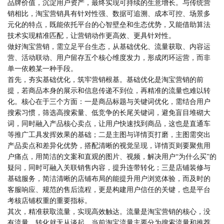
品牌价值，沉淀用户资产，最终实现可持续的生意增长。与传统营
销相比，淘宝营销具有针对性强、数据可追溯、成本可控、场景多
元化的特点，既能依托平台的心智壁垒和生态优势，又能借助算法
技术实现精准匹配，让营销动作更高效、更具针对性。
做好淘宝营销，需立足平台生态，从基础优化、流量获取、内容运
营、活动联动、用户留存五个核心维度发力，形成闭环运营，而非
单一依赖某一种手段。
首先，夯实基础优化，筑牢营销根基。基础优化是淘宝营销的前
提，若商品本身的展示和信息传递不到位，再精准的流量也难以转
化。核心在于三个方面：一是商品标题与关键词优化，需结合用户
搜索习惯，筛选高搜索量、低竞争的长尾关键词，避免盲目堆砌大
词，同时融入产品核心卖点，让用户快速找到商品，这也是直通车
等推广工具发挥效果的基础；二是主图与详情页打磨，主图需突出
产品卖点和差异化优势，搭配清晰的视觉呈现，详情页则要聚焦用
户痛点，用简洁的文案和直观的图片、视频，解决用户“为什么买”的
疑问，同时可融入关联销售内容，提升连带转化；三是店铺装修与
基础服务，简洁清晰的店铺布局的能提升用户浏览体验，而及时的
客服响应、规范的售后流程，更是构建用户信任的关键，也是平台
考核店铺权重的重要指标。
其次，精准获取流量，实现高效触达。流量是淘宝营销的核心，没
有流量，转化就无从谈起。当前淘宝流量主要分为搜索流量和推荐