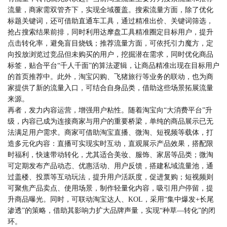
流量，商家需双管齐下，实现全域覆盖。搜索流量方面，除了优化
标题关键词，还可借助直通车工具，通过精准出价、关键词筛选，
抢占搜索结果前排，同时利用达摩盘工具精准圈定目标用户，提升
点击转化率，避免盲目烧钱；推荐流量方面，可依托引力魔方，定
向投放浏览过竞品但未购买的用户，挖掘潜在需求，同时优化商品
标签，贴合平台“千人千面”的算法逻辑，让商品精准出现在目标用户
的首页推荐中。此外，淘宝闪购、飞猪旅行等业务的联动，也为商
家提供了新的流量入口，可结合自身品类，借助这些场景拓展流量
来源。
再者，发力内容运营，增强用户粘性。随着淘宝向“大消费平台”升
级，内容已成为连接商家与用户的重要桥梁，单纯的商品展示已无
法满足用户需求。商家可借助淘宝直播、微淘、短视频等载体，打
造多元化内容：直播可实现实时互动，直观展示产品效果，搭配限
时福利，快速带动转化，尤其适合美妆、服饰、家居等品类；微淘
可定期发布产品动态、优惠活动、用户反馈，搭建私域流量池，通
过盖楼、投票等互动玩法，提升用户活跃度，促进复购；短视频则
可聚焦产品卖点、使用场景，制作轻量化内容，吸引用户停留，提
升商品曝光。同时，可联动淘宝达人、KOL，采用“集中爆发+长尾
渗透”的策略，借助其影响力扩大品牌声量，实现“种草—转化”的闭
环。