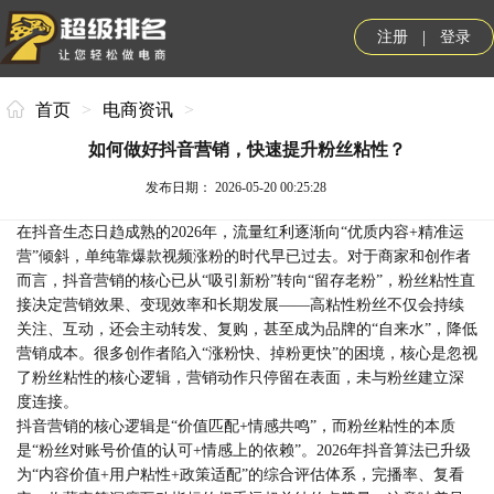
|
注册
登录
首页
>
电商资讯
>
如何做好抖音营销，快速提升粉丝粘性？
发布日期： 2026-05-20 00:25:28
在抖音生态日趋成熟的2026年，流量红利逐渐向“优质内容+精准运
营”倾斜，单纯靠爆款视频涨粉的时代早已过去。对于商家和创作者
而言，抖音营销的核心已从“吸引新粉”转向“留存老粉”，粉丝粘性直
接决定营销效果、变现效率和长期发展——高粘性粉丝不仅会持续
关注、互动，还会主动转发、复购，甚至成为品牌的“自来水”，降低
营销成本。很多创作者陷入“涨粉快、掉粉更快”的困境，核心是忽视
了粉丝粘性的核心逻辑，营销动作只停留在表面，未与粉丝建立深
度连接。
抖音营销的核心逻辑是“价值匹配+情感共鸣”，而粉丝粘性的本质
是“粉丝对账号价值的认可+情感上的依赖”。2026年抖音算法已升级
为“内容价值+用户粘性+政策适配”的综合评估体系，完播率、复看