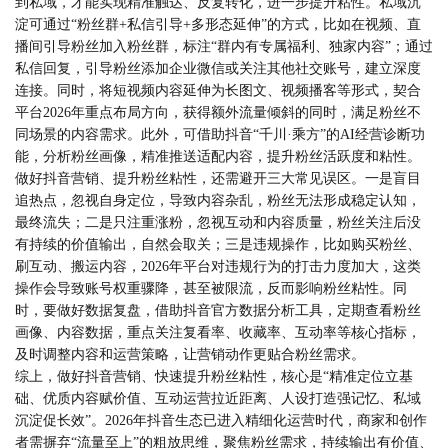
到私域，才能实现精准触达、反复转化，进一步提升粘性。私域沉
淀可通过“粉丝群+私信引导+多形态延伸”的方式，比如在视频、直
播间引导粉丝加入粉丝群，标注“群内有专属福利、独家内容”；通过
私信回复，引导粉丝添加企业微信或关注其他社交账号，建立深度
连接。同时，将短视频内容延伸为长图文、视频播客等形式，契合
平台2026年重点布局方向，获得额外流量倾斜的同时，满足粉丝不
同场景的内容需求。此外，可借助抖音“千川·乘方”的AI经营诊断功
能，分析粉丝画像，精准推送适配内容，提升粉丝活跃度和粘性。
做好抖音营销、提升粉丝粘性，还需避开三大常见误区。一是盲目
追热点，忽视自身定位，导致内容杂乱，粉丝无法形成稳定认知，
最终流失；二是只注重涨粉，忽视互动和内容质量，粉丝关注后没
有持续的价值输出，自然会取关；三是违规操作，比如购买粉丝、
刷互动、搬运内容，2026年平台对违规行为的打击力度加大，这类
操作会导致账号权重骤降，甚至被限流，反而影响粉丝粘性。同
时，要做好数据复盘，借助抖音官方数据分析工具，定期查看粉丝
画像、内容数据，重点关注复看率、收藏率、互动率等核心指标，
及时调整内容和运营策略，让营销动作更贴合粉丝需求。
综上，做好抖音营销、快速提升粉丝粘性，核心是“精准定位立基
础、优质内容赋价值、互动运营拉近距离、人设打造强记忆、私域
沉淀促长效”。2026年抖音生态已进入精细化运营时代，商家和创作
者需摒弃“流量至上”的粗放思维，聚焦粉丝需求，持续输出有价值、