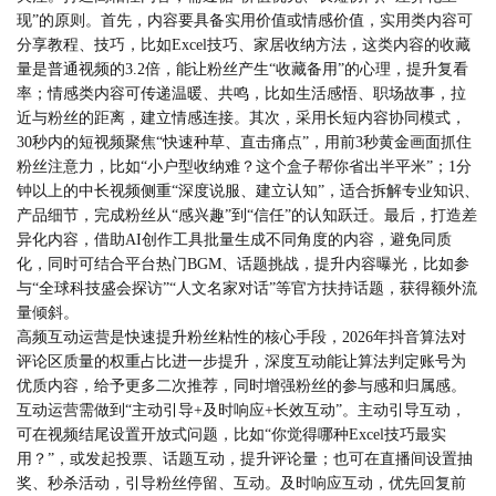
现”的原则。首先，内容要具备实用价值或情感价值，实用类内容可
分享教程、技巧，比如Excel技巧、家居收纳方法，这类内容的收藏
量是普通视频的3.2倍，能让粉丝产生“收藏备用”的心理，提升复看
率；情感类内容可传递温暖、共鸣，比如生活感悟、职场故事，拉
近与粉丝的距离，建立情感连接。其次，采用长短内容协同模式，
30秒内的短视频聚焦“快速种草、直击痛点”，用前3秒黄金画面抓住
粉丝注意力，比如“小户型收纳难？这个盒子帮你省出半平米”；1分
钟以上的中长视频侧重“深度说服、建立认知”，适合拆解专业知识、
产品细节，完成粉丝从“感兴趣”到“信任”的认知跃迁。最后，打造差
异化内容，借助AI创作工具批量生成不同角度的内容，避免同质
化，同时可结合平台热门BGM、话题挑战，提升内容曝光，比如参
与“全球科技盛会探访”“人文名家对话”等官方扶持话题，获得额外流
量倾斜。
高频互动运营是快速提升粉丝粘性的核心手段，2026年抖音算法对
评论区质量的权重占比进一步提升，深度互动能让算法判定账号为
优质内容，给予更多二次推荐，同时增强粉丝的参与感和归属感。
互动运营需做到“主动引导+及时响应+长效互动”。主动引导互动，
可在视频结尾设置开放式问题，比如“你觉得哪种Excel技巧最实
用？”，或发起投票、话题互动，提升评论量；也可在直播间设置抽
奖、秒杀活动，引导粉丝停留、互动。及时响应互动，优先回复前