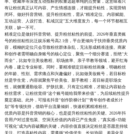
率、收藏率等深度互动指标的权重远超单纯的点赞量，这意味着只
有让粉丝真正认可内容、产生情感连接，才能提升粘性，实现营销
闭环。做好抖音营销、提升粉丝粘性，需从“精准定位、内容赋能、
互动运营、人设打造、私域沉淀”五大维度发力，每一个环节都相互
关联，缺一不可。
精准定位是做好抖音营销、提升粉丝粘性的前提。2026年垂直类账
号的粉丝粘性比泛娱乐账号高2.1倍，平台更倾向于扶持垂类优质内
容，模糊的定位只会导致粉丝群体杂乱，无法形成精准连接。商家
和创作者需明确自身账号的核心定位，聚焦一个细分赛道，拒绝“大
而全”，比如专注美妆教程、职场效率、亲子早教等领域，避开红海
内卷，建立专业标签。同时，要精准锁定目标粉丝画像，明确粉丝
的年龄、性别、需求痛点和兴趣偏好，比如做美妆账号，若目标粉
丝是学生党，内容就聚焦平价美妆、新手教程；若目标是职场女
性，就侧重通勤妆容、护肤抗衰。只有定位精准，才能让内容贴合
粉丝需求，让粉丝觉得“这个账号能给我带来价值”，为后续粘性提升
奠定基础。此外，可报名抖音“创作阶梯计划”“青年创作者成长计
划”等专项扶持，借助平台流量倾斜，快速积累精准粉丝。
优质内容是抖音营销的核心，也是提升粉丝粘性的关键。2026年抖
音用户对过度包装、空洞无价值的内容已产生免疫，“真实感+功能
可视化”成为内容破圈的关键，内容价值直接决定粉丝是否愿意持续
关注。打造高粘性内容，需遵循“价值优先、长短协同、差异化呈