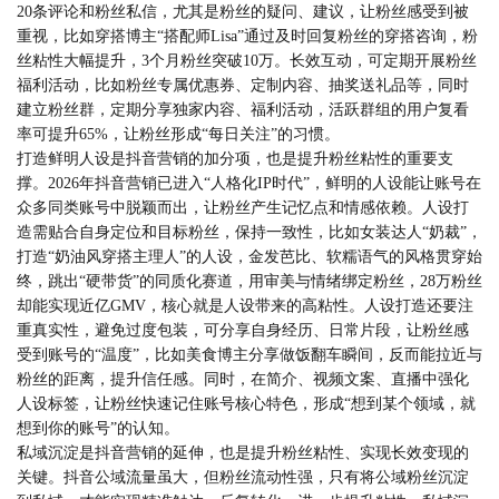
20条评论和粉丝私信，尤其是粉丝的疑问、建议，让粉丝感受到被
重视，比如穿搭博主“搭配师Lisa”通过及时回复粉丝的穿搭咨询，粉
丝粘性大幅提升，3个月粉丝突破10万。长效互动，可定期开展粉丝
福利活动，比如粉丝专属优惠券、定制内容、抽奖送礼品等，同时
建立粉丝群，定期分享独家内容、福利活动，活跃群组的用户复看
率可提升65%，让粉丝形成“每日关注”的习惯。
打造鲜明人设是抖音营销的加分项，也是提升粉丝粘性的重要支
撑。2026年抖音营销已进入“人格化IP时代”，鲜明的人设能让账号在
众多同类账号中脱颖而出，让粉丝产生记忆点和情感依赖。人设打
造需贴合自身定位和目标粉丝，保持一致性，比如女装达人“奶裁”，
打造“奶油风穿搭主理人”的人设，金发芭比、软糯语气的风格贯穿始
终，跳出“硬带货”的同质化赛道，用审美与情绪绑定粉丝，28万粉丝
却能实现近亿GMV，核心就是人设带来的高粘性。人设打造还要注
重真实性，避免过度包装，可分享自身经历、日常片段，让粉丝感
受到账号的“温度”，比如美食博主分享做饭翻车瞬间，反而能拉近与
粉丝的距离，提升信任感。同时，在简介、视频文案、直播中强化
人设标签，让粉丝快速记住账号核心特色，形成“想到某个领域，就
想到你的账号”的认知。
私域沉淀是抖音营销的延伸，也是提升粉丝粘性、实现长效变现的
关键。抖音公域流量虽大，但粉丝流动性强，只有将公域粉丝沉淀