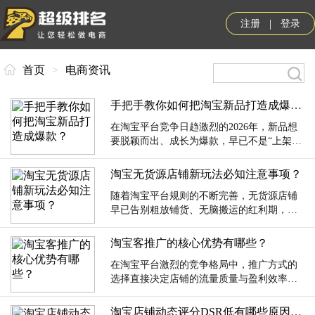
|
注册
登录
首页
>
电商资讯
手把手教你如何把淘宝新品打造成爆款？
在淘宝平台竞争日趋激烈的2026年，新品想
要脱颖而出、成长为爆款，早已不是“上架即
躺平”的运气使然，而是一套“选品精准+...
淘宝无货源店铺新玩法必知注意事项？
随着淘宝平台规则的不断完善，无货源店铺
早已告别粗放铺货、无脑搬运的红利期，
2026年的新玩法核心转向“合规精细化运
营”，...
淘宝客推广的核心优势有哪些？
在淘宝平台激烈的竞争格局中，推广方式的
选择直接决定店铺的流量质量与盈利效率。
淘宝客作为阿里妈妈体系下的核心推广工
具，以C...
淘宝店铺动态评分DSR低有哪些原因造成的？