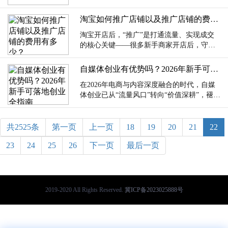
激烈的竞争中被淘汰。为了吸引更多优质商
家...
淘宝如何推广店铺以及推广店铺的费用有多少？
淘宝开店后，“推广”是打通流量、实现成交
的核心关键——很多新手商家开店后，守着
优质商品却无人问津，核心就是没找对推广
方法...
自媒体创业有优势吗？2026年新手可落地创业全指南
在2026年电商与内容深度融合的时代，自媒
体创业已从“流量风口”转向“价值深耕”，褪去
了早期“随便发内容就能赚钱”的野蛮...
共2525条
第一页
上一页
18
19
20
21
22
23
24
25
26
下一页
最后一页
2019-2020 All Rights Reserved.
冀ICP备2023025888号