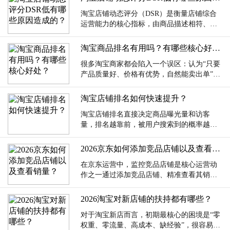
淘宝店铺动态评分（DSR）是衡量店铺综合
运营能力的核心指标，由商品描述相符、服
务态度、物流服务三项维度构成，每项均以5
分...
淘宝商品排名有用吗？有哪些核心好处？
很多淘宝商家都会陷入一个误区：认为“只要
产品质量好、价格有优势，自然能卖出单”，
忽视商品排名的重要性，甚至觉得“排名只
是...
淘宝店铺排名如何快速提升？
淘宝店铺排名直接决定商品曝光量和访客
量，排名越靠前，被用户搜索到的概率越
高，成交机会也随之增加。很多商家陷入“盲
目优化却...
2026京东如何添加竞品店铺以及查看销量？
在京东运营中，监控竞品店铺是核心运营动
作之一通过添加竞品店铺、精准查看其销量
数据，能清晰掌握行业竞争格局、竞品运营
策略，...
2026淘宝对新店铺的扶持都有哪些？
对于淘宝新店而言，初期最核心的困境是“零
权重、零流量、高成本、缺经验”，很容易在