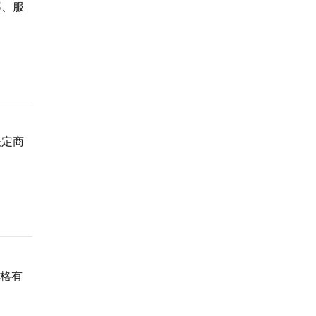
率、服
决定商
价格有